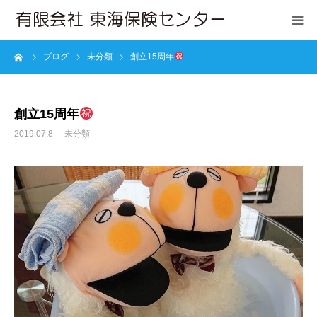
ーム
ブログ
未分類
創立15周年
会社案内
保険のご相談
創立15周年
2019.07.8
未分類
オンライン保険相談
勧誘方針
プライバシーポリシー
お問い合わせ